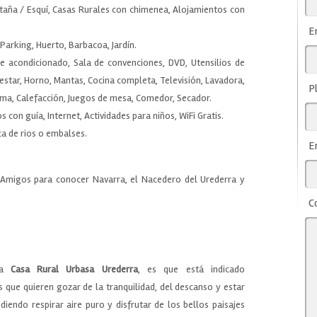
taña / Esquí, Casas Rurales con chimenea, Alojamientos con
E
 Parking, Huerto, Barbacoa, Jardín.
re acondicionado, Sala de convenciones, DVD, Utensilios de
 estar, Horno, Mantas, Cocina completa, Televisión, Lavadora,
P
ama, Calefacción, Juegos de mesa, Comedor, Secador.
 con guía, Internet, Actividades para niños, WiFi Gratis.
ca de rios o embalses.
E
 Amigos para conocer Navarra, el Nacedero del Urederra y
C
 la
Casa Rural Urbasa Urederra
, es que está indicado
que quieren gozar de la tranquilidad, del descanso y estar
diendo respirar aire puro y disfrutar de los bellos paisajes