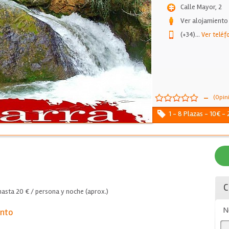
Calle Mayor, 2
Ver alojamiento
(+34)
...
Ver teléf
-
(Opin
1 - 8 Plazas - 10€ -
C
asta 20 € / persona y noche (aprox.)
N
ento