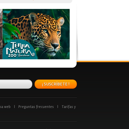
¡ SUSCRÍBETE !
pa web
|
Preguntas frecuentes
|
Tarifas y