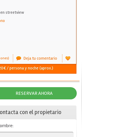
 en streetview
ono
Deja tu comentario
iones)
 20€ / persona y noche (aprox.)
RESERVAR AHORA
ontacta con el propietario
ombre: