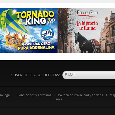
SUSCRÍBETE A LAS OFERTAS:
so legal
|
Condiciones y Términos
|
Política de Privacidad y Cookies
|
Ma
Planes