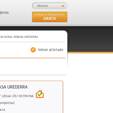
Idiomas
jeros
ASA RURAL URBASA UREDERRA
Volver al listado
ASA UREDERRA
º oficial: CR/ 00799/NA
Completas)
arra