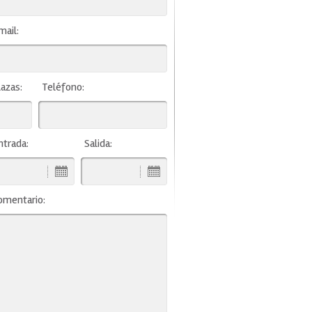
mail:
lazas:
Teléfono:
ntrada:
Salida:
omentario: