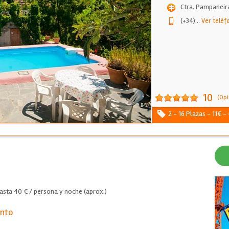
Ctra. Pampaneir
(+34)
...
Ver teléf
10
(Opi
2 - 16 Plazas - 11€ 
asta 40 € / persona y noche (aprox.)
ento