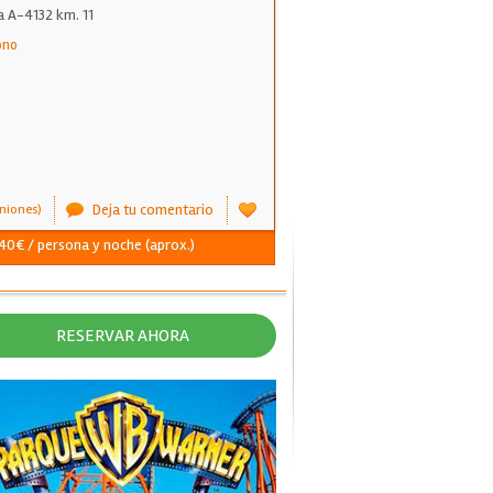
a A-4132 km. 11
ono
Deja tu comentario
niones)
- 40€ / persona y noche (aprox.)
RESERVAR AHORA