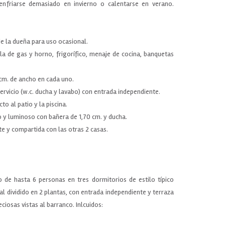
enfriarse demasiado en invierno o calentarse en verano.
de la dueña para uso ocasional.
la de gas y horno, frigorífico, menaje de cocina, banquetas
cm. de ancho en cada uno.
rvicio (w.c. ducha y lavabo) con entrada independiente.
to al patio y la piscina.
 y luminoso con bañera de 1,70 cm. y ducha.
te y compartida con las otras 2 casas.
o de hasta 6 personas en tres dormitorios de estilo típico
inal dividido en 2 plantas, con entrada independiente y terraza
eciosas vistas al barranco. Inlcuidos: