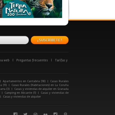
¡ SUSCRÍBETE !
pa web
|
Preguntas frecuentes
|
Tarifas y
|
Apartamentos en Cantabria (18)
|
Casas Rurales
a (11)
|
Casas Rurales (Habitaciones) en La Coruña
arra (3)
|
Casas y viviendas de alquiler en Granada
|
Camping en Alicante (1)
|
Casas y viviendas de
|
Casas y viviendas de alquiler