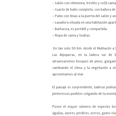
- Salón con chimenea, tresillo y sofá ca
- Cuarto de baño completo, con bañera de 
- Patio con tinao a la puerta del salón y u
- Lavadora situada en una habitación apart
- Barbacoa, es portátil y compartida.
- Ropa de cama y toallas.
En tan solo 50 Km. desde el Mulhacén a 3
Las Alpujarras, en la ladera sur de 
atravesaremos bosques de pinos, garganta
cambiando el clima y la vegetación a ol
aproximamos al mar.
El paisaje es sorprendente, laderas pobla
pintorescos pueblos colgando de la monta
Posee el mayor número de especies botá
águilas, azores, perdices, zorros, gatos cla