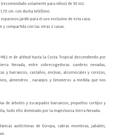
ma (recomendado solamente para niños) de 30 m2.
1,70 cm. con ducha teléfono.
n espacioso jardín para el uso exclusivo de esta casa.
e y compartida con las otras 2 casas.
482 m de altitud hasta la Costa Tropical descendiendo por
Sierra Nevada, entre sobrecogedoras cumbres nevadas,
s y barrancos, castaños, encinas, alcornocales y cerezos,
ivos, almendros , naranjos y limoneros a medida que nos
das de árboles y escarpados barrancos, pequeños cortijos y
ña, todo ello dominado por la majestuosa Sierra Nevada.
nicas autóctonas de Europa, cabras montesas, jabalíes,
vo.