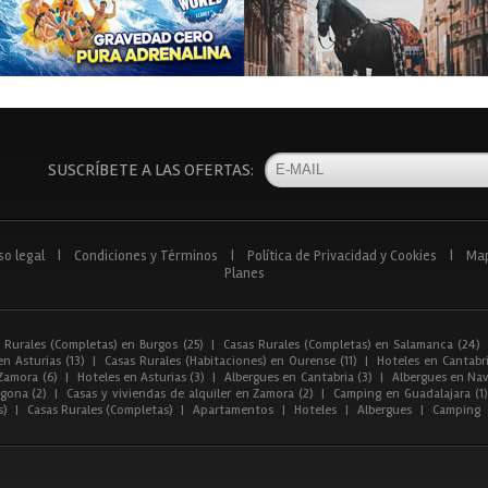
SUSCRÍBETE A LAS OFERTAS:
so legal
|
Condiciones y Términos
|
Política de Privacidad y Cookies
|
Ma
Planes
 Rurales (Completas) en Burgos (25)
|
Casas Rurales (Completas) en Salamanca (24)
n Asturias (13)
|
Casas Rurales (Habitaciones) en Ourense (11)
|
Hoteles en Cantabri
Zamora (6)
|
Hoteles en Asturias (3)
|
Albergues en Cantabria (3)
|
Albergues en Nav
gona (2)
|
Casas y viviendas de alquiler en Zamora (2)
|
Camping en Guadalajara (1)
s)
|
Casas Rurales (Completas)
|
Apartamentos
|
Hoteles
|
Albergues
|
Camping