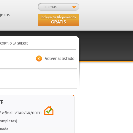
Idiomas
jeros
CORTIJO LA SUERTE
Volver al listado
TE
º oficial: VTAR/GR/00131
Completas)
anada