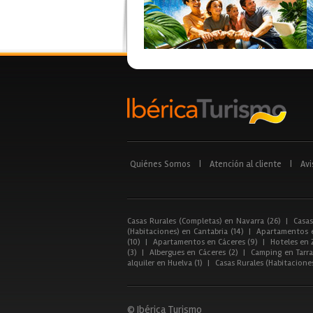
Quiénes Somos
|
Atención al cliente
|
Avi
Casas Rurales (Completas) en Navarra (26)
|
Casas
(Habitaciones) en Cantabria (14)
|
Apartamentos e
(10)
|
Apartamentos en Cáceres (9)
|
Hoteles en 
(3)
|
Albergues en Cáceres (2)
|
Camping en Tarra
alquiler en Huelva (1)
|
Casas Rurales (Habitacione
© Ibérica Turismo