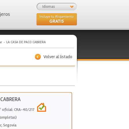
Idiomas
jeros
ar
LA CASA DE PACO CABRERA
Volver al listado
 CABRERA
º oficial: CRA-40/217
Completas)
r
,
Segovia