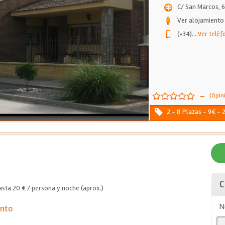
C/ San Marcos, 6
Ver alojamiento
(+34)
...
Ver teléf
-
(Opin
2 - 8 Plazas - 9€ - 
C
sta 20 € / persona y noche (aprox.)
N
ento