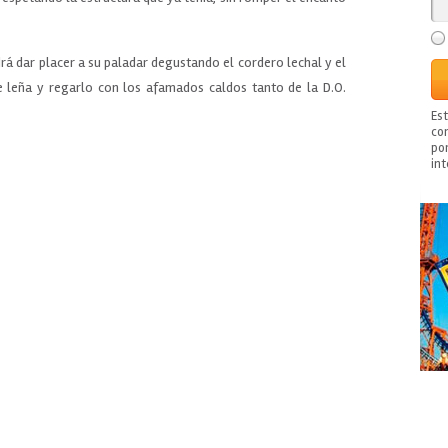
drá dar placer a su paladar degustando el cordero lechal y el
e leña y regarlo con los afamados caldos tanto de la D.O.
Es
con
po
in