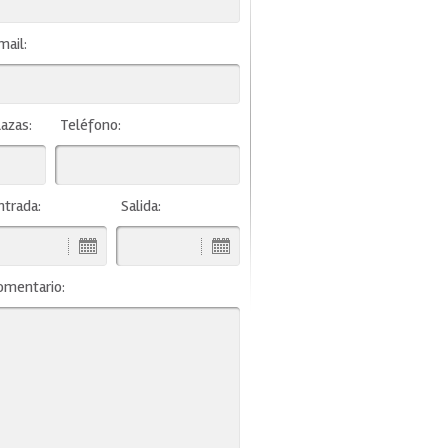
mail:
lazas:
Teléfono:
ntrada:
Salida:
omentario: