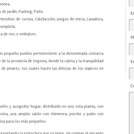
menea.
 de jardín, Parking, Patio.
E
Utensilios de cocina, Calefacción, Juegos de mesa, Lavadora,
 completa.
ca de rios o embalses.
P
 un pequeño pueblo perteneciente a la denominada comarca
e de la provincia de Segovia, donde la calma y la tranquilidad
E
de pinares, los cuales hacen las delicias de los viajeros en
C
ueño y acogedor hogar, distribuido en una sola planta, con
cocina, una amplio salón con chimenea, porche y patio con
tiva para los más pequeños.
respetando la estructura que ya tenía, sin romper el encanto