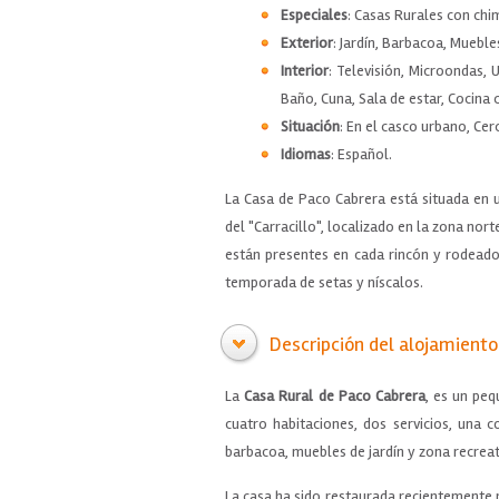
Especiales
: Casas Rurales con chi
Exterior
: Jardín, Barbacoa, Muebles
Interior
: Televisión, Microondas, 
Baño, Cuna, Sala de estar, Cocina
Situación
: En el casco urbano, Cer
Idiomas
: Español.
La Casa de Paco Cabrera está situada en
del "Carracillo", localizado en la zona nort
están presentes en cada rincón y rodeado 
temporada de setas y níscalos.
Descripción del alojamiento
La
Casa Rural de Paco Cabrera
, es un peq
cuatro habitaciones, dos servicios, una 
barbacoa, muebles de jardín y zona recrea
La casa ha sido restaurada recientemente 