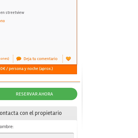
 en streetview
ono
Deja tu comentario
iones)
20€ / persona y noche (aprox.)
RESERVAR AHORA
ontacta con el propietario
ombre: