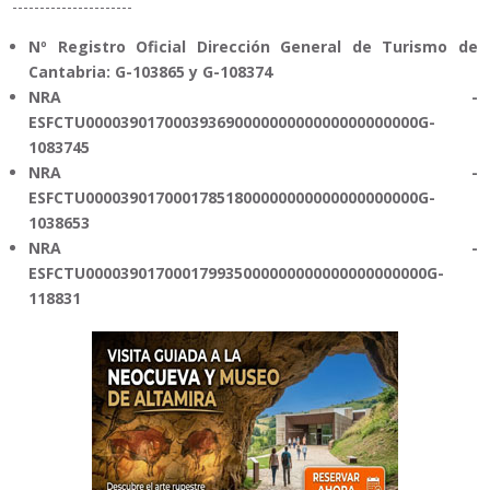
----------------------
Nº Registro Oficial Dirección General de Turismo de
Cantabria: G-103865 y G-108374
NRA -
ESFCTU00003901700039369000000000000000000000G-
1083745
NRA -
ESFCTU00003901700017851800000000000000000000G-
1038653
NRA -
ESFCTU000039017000179935000000000000000000000G-
118831