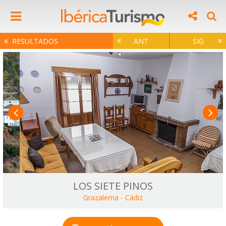
RESULTADOS
ANT
SIG
LOS SIETE PINOS
Grazalema
-
Cádiz