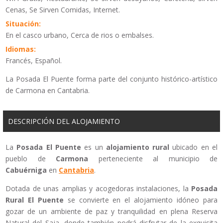
Cenas, Se Sirven Comidas, Internet.
Situación:
En el casco urbano, Cerca de rios o embalses.
Idiomas:
Francés, Español.
La Posada El Puente forma parte del conjunto histórico-artístico
de Carmona en Cantabria.
DESCRIPCIÓN DEL ALOJAMIENTO
La
Posada El Puente
es un
alojamiento rural
ubicado en el
pueblo de
Carmona
perteneciente al municipio de
Cabuérniga
en
Cantabria
.
Dotada de unas amplias y acogedoras instalaciones, la
Posada
Rural El Puente
se convierte en el alojamiento idóneo para
gozar de un ambiente de paz y tranquilidad en plena Reserva
Natural del Saja, donde también podrá disfrutar de la exquisita