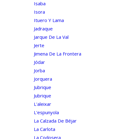
Isaba
Isora
Ituero Y Lama
Jadraque
Jarque De La Val
Jerte
Jimena De La Frontera
Jódar
Jorba
Jorquera
Jubrique
Jubrique
L'aleixar
L'espunyola
La Calzada De Béjar
La Carlota
La Codosera