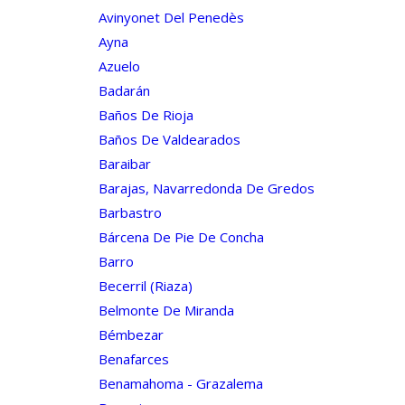
Avinyonet Del Penedès
Ayna
Azuelo
Badarán
Baños De Rioja
Baños De Valdearados
Baraibar
Barajas, Navarredonda De Gredos
Barbastro
Bárcena De Pie De Concha
Barro
Becerril (riaza)
Belmonte De Miranda
Bémbezar
Benafarces
Benamahoma - Grazalema