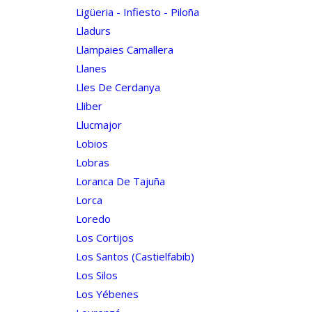
Ligüeria - Infiesto - Piloña
Lladurs
Llampaies Camallera
Llanes
Lles De Cerdanya
Lliber
Llucmajor
Lobios
Lobras
Loranca De Tajuña
Lorca
Loredo
Los Cortijos
Los Santos (castielfabib)
Los Silos
Los Yébenes