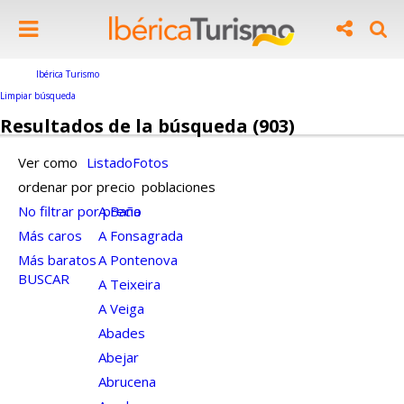
Ibérica Turismo
Limpiar búsqueda
Resultados de la búsqueda (903)
Ver como
Listado
Fotos
ordenar por precio
poblaciones
No filtrar por precio
A Baña
Más caros
A Fonsagrada
Más baratos
A Pontenova
BUSCAR
A Teixeira
A Veiga
Abades
Abejar
Abrucena