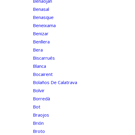
Benaojan
Benasal
Benasque
Beneixama
Benizar
Benllera
Bera
Biscarrués
Blanca
Bocairent
Bolaños De Calatrava
Bolvir
Borredà
Bot
Braojos
Brión
Broto