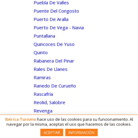
Puebla De Valles
Puente Del Congosto
Puerto De Aralla
Puerto De Vega - Navia
Puntallana
Quincoces De Yuso
Quinto
Rabanera Del Pinar
Rales De Llanes
Ramiras
Ranedo De Curueño
Rascafría
Reolid, Salobre
Revenga
Riaza
Ibérica
Turismo
hace uso de las cookies para su funcionamiento. Al
navegar por la misma, aceptas el uso que hacemos de las cookies.
Riba-Roja D'ebre
ACEPTAR
INFORMACIÓN
Riba-Roja De Turia