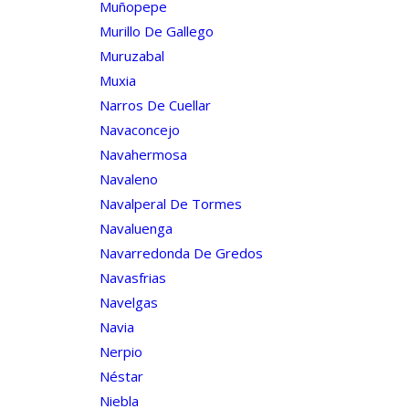
Muñopepe
Murillo De Gallego
Muruzabal
Muxia
Narros De Cuellar
Navaconcejo
Navahermosa
Navaleno
Navalperal De Tormes
Navaluenga
Navarredonda De Gredos
Navasfrias
Navelgas
Navia
Nerpio
Néstar
Niebla