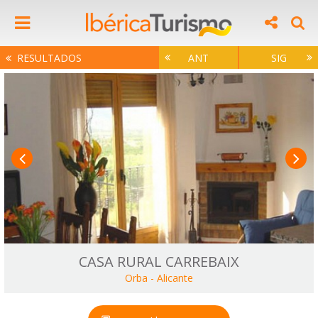
RESULTADOS
ANT
SIG
CASA RURAL CARREBAIX
Orba
-
Alicante