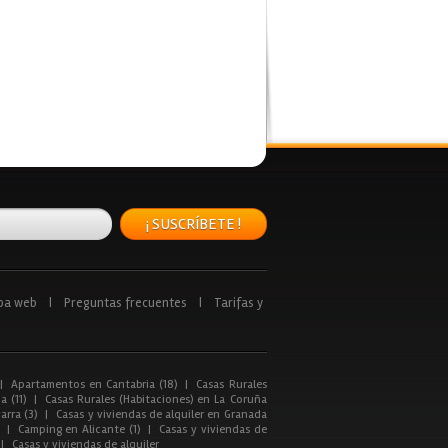
¡ SUSCRÍBETE !
pa web
|
Preguntas frecuentes
|
Tarifas y
|
Apartamentos en Cantabria (18)
|
Casas Rurales
a (11)
|
Casas Rurales (Habitaciones) en La Coruña
arra (3)
|
Casas y viviendas de alquiler en Granada
|
Camping en Alicante (1)
|
Casas y viviendas de
|
Casas y viviendas de alquiler