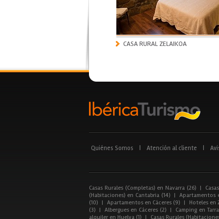
CASA RURAL ZELAIKOA
Quiénes Somos
|
Atención al cliente
|
Avi
Casas Rurales (Completas) en Navarra (26)
|
Casas
(Habitaciones) en Cantabria (14)
|
Apartamentos e
(10)
|
Apartamentos en Cáceres (9)
|
Hoteles en 
(3)
|
Albergues en Cáceres (2)
|
Camping en Tarra
alquiler en Huelva (1)
|
Casas Rurales (Habitacione