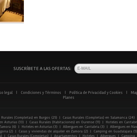
SUSCRÍBETE A LAS OFERTAS:
so legal
|
Condiciones y Términos
|
Política de Privacidad y Cookies
|
Ma
Planes
 Rurales (Completas) en Burgos (25)
|
Casas Rurales (Completas) en Salamanca (24)
n Asturias (13)
|
Casas Rurales (Habitaciones) en Ourense (11)
|
Hoteles en Cantabri
Zamora (6)
|
Hoteles en Asturias (3)
|
Albergues en Cantabria (3)
|
Albergues en Nav
gona (2)
|
Casas y viviendas de alquiler en Zamora (2)
|
Camping en Guadalajara (1)
s)
|
Casas Rurales (Completas)
|
Apartamentos
|
Hoteles
|
Albergues
|
Camping