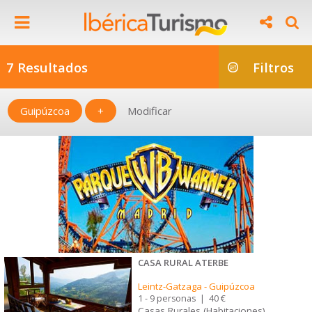
7 Resultados
Filtros
Guipúzcoa
+
Modificar
CASA RURAL ATERBE
Leintz-Gatzaga
-
Guipúzcoa
1 - 9 personas
|
40 €
Casas Rurales (Habitaciones)