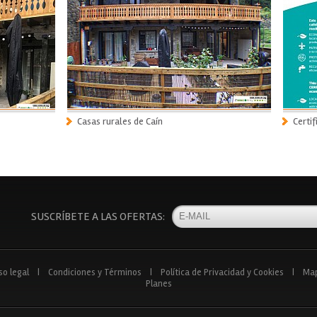
Casas rurales de Caín
Certi
SUSCRÍBETE A LAS OFERTAS:
so legal
|
Condiciones y Términos
|
Política de Privacidad y Cookies
|
Ma
Planes