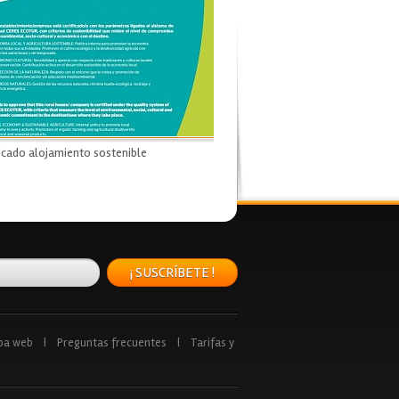
ficado alojamiento sostenible
¡ SUSCRÍBETE !
pa web
|
Preguntas frecuentes
|
Tarifas y