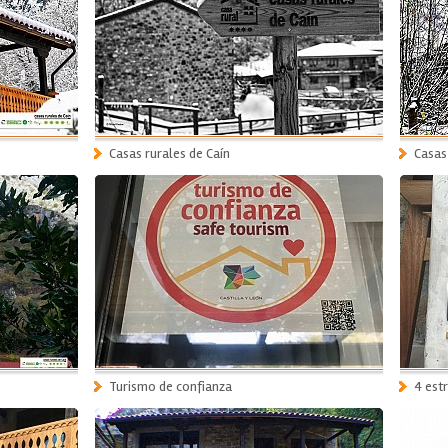
Casas rurales de Caín
Casas
Turismo de confianza
4 estr