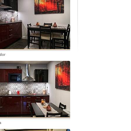
dor
a