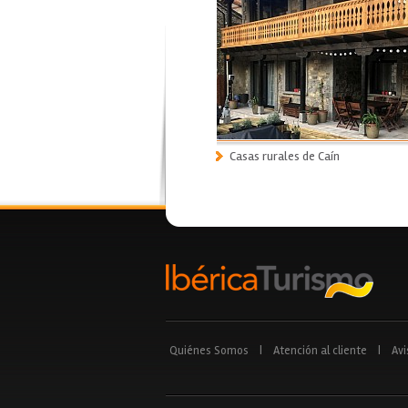
Casas rurales de Caín
Quiénes Somos
|
Atención al cliente
|
Avi