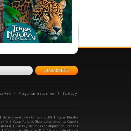
¡ SUSCRÍBETE !
pa web
|
Preguntas frecuentes
|
Tarifas y
|
Apartamentos en Cantabria (18)
|
Casas Rurales
a (11)
|
Casas Rurales (Habitaciones) en La Coruña
arra (3)
|
Casas y viviendas de alquiler en Granada
|
Camping en Alicante (1)
|
Casas y viviendas de