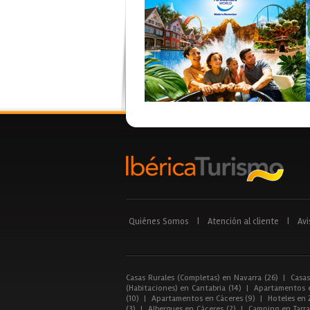
Quiénes Somos
|
Atención al cliente
|
Avi
Casas Rurales (Completas) en Navarra (26)
|
Casas
(Habitaciones) en Cantabria (14)
|
Apartamentos e
(10)
|
Apartamentos en Cáceres (9)
|
Hoteles en 
(3)
|
Albergues en Cáceres (2)
|
Camping en Tarra