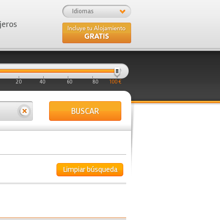
Idiomas
jeros
20
40
60
80
100 €
BUSCAR
Limpiar búsqueda