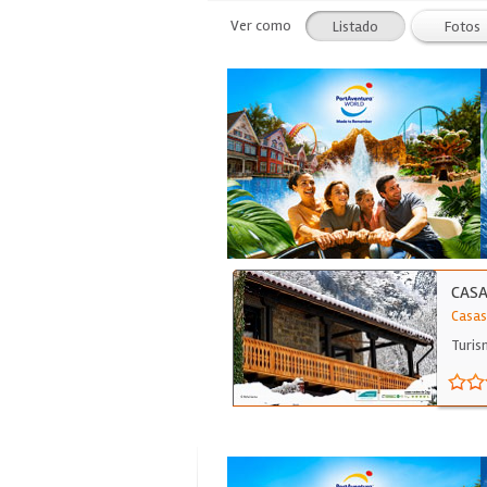
Ver como
Listado
Fotos
CASA
Casas
Turis