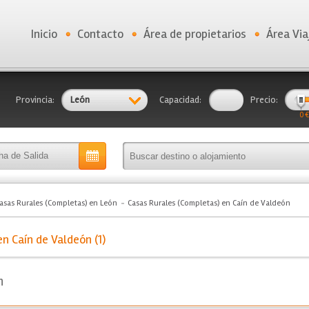
Inicio
Contacto
Área de propietarios
Área Via
Provincia:
León
Capacidad:
Precio:
0 €
asas Rurales (Completas) en León
Casas Rurales (Completas) en Caín de Valdeón
n Caín de Valdeón (1)
n