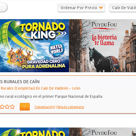
Ordenar Por Precio
Caín De Val
S RURALES DE CAÍN
 Rurales (Completas) En Caín De Valdeón
-
León
mo rural ecológico en el primer Parque Nacional de España
-
Comentario(s)
|
Deja tu comentario