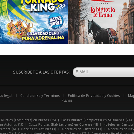
SUSCRÍBETE A LAS OFERTAS:
so legal
|
Condiciones y Términos
|
Política de Privacidad y Cookies
|
Ma
Planes
 Rurales (Completas) en Burgos (25)
|
Casas Rurales (Completas) en Salamanca (24)
n Asturias (13)
|
Casas Rurales (Habitaciones) en Ourense (11)
|
Hoteles en Cantabri
Zamora (6)
|
Hoteles en Asturias (3)
|
Albergues en Cantabria (3)
|
Albergues en Nav
gona (2)
|
Casas y viviendas de alquiler en Zamora (2)
|
Camping en Guadalajara (1)