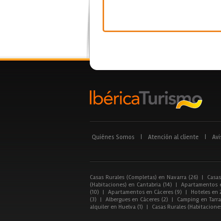
Quiénes Somos
|
Atención al cliente
|
Avi
Casas Rurales (Completas) en Navarra (26)
|
Casas
(Habitaciones) en Cantabria (14)
|
Apartamentos e
(10)
|
Apartamentos en Cáceres (9)
|
Hoteles en 
(3)
|
Albergues en Cáceres (2)
|
Camping en Tarra
alquiler en Huelva (1)
|
Casas Rurales (Habitacione