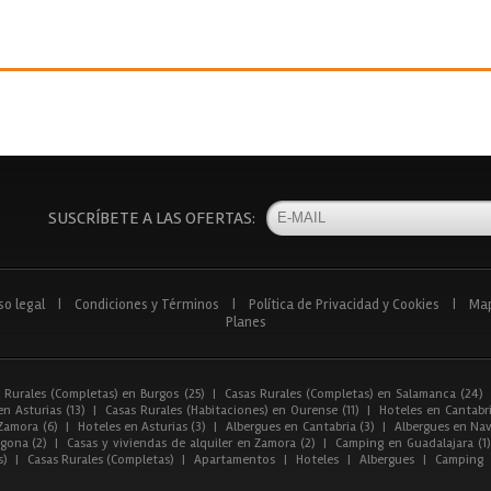
SUSCRÍBETE A LAS OFERTAS:
so legal
|
Condiciones y Términos
|
Política de Privacidad y Cookies
|
Ma
Planes
 Rurales (Completas) en Burgos (25)
|
Casas Rurales (Completas) en Salamanca (24)
n Asturias (13)
|
Casas Rurales (Habitaciones) en Ourense (11)
|
Hoteles en Cantabri
Zamora (6)
|
Hoteles en Asturias (3)
|
Albergues en Cantabria (3)
|
Albergues en Nav
gona (2)
|
Casas y viviendas de alquiler en Zamora (2)
|
Camping en Guadalajara (1)
s)
|
Casas Rurales (Completas)
|
Apartamentos
|
Hoteles
|
Albergues
|
Camping