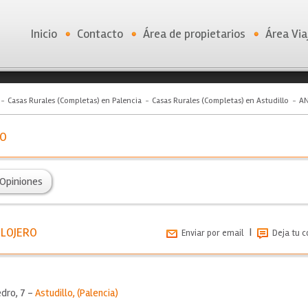
Inicio
Contacto
Área de propietarios
Área Via
Casas Rurales (Completas) en Palencia
Casas Rurales (Completas) en Astudillo
AN
RO
Opiniones
ELOJERO
|
Enviar por email
Deja tu 
edro, 7 -
Astudillo
, (
Palencia
)