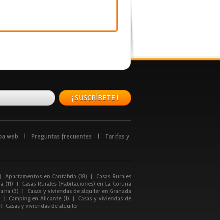
¡ SUSCRÍBETE !
pa web
|
Preguntas frecuentes
|
Tarifas y
|
Apartamentos en Cantabria (18)
|
Casas Rurales
a (11)
|
Casas Rurales (Habitaciones) en La Coruña
arra (3)
|
Casas y viviendas de alquiler en Granada
|
Camping en Alicante (1)
|
Casas y viviendas de
|
Casas y viviendas de alquiler