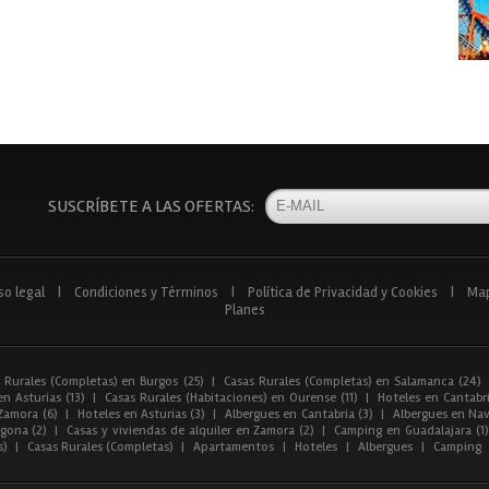
SUSCRÍBETE A LAS OFERTAS:
so legal
|
Condiciones y Términos
|
Política de Privacidad y Cookies
|
Ma
Planes
 Rurales (Completas) en Burgos (25)
|
Casas Rurales (Completas) en Salamanca (24)
n Asturias (13)
|
Casas Rurales (Habitaciones) en Ourense (11)
|
Hoteles en Cantabri
Zamora (6)
|
Hoteles en Asturias (3)
|
Albergues en Cantabria (3)
|
Albergues en Nav
gona (2)
|
Casas y viviendas de alquiler en Zamora (2)
|
Camping en Guadalajara (1)
s)
|
Casas Rurales (Completas)
|
Apartamentos
|
Hoteles
|
Albergues
|
Camping