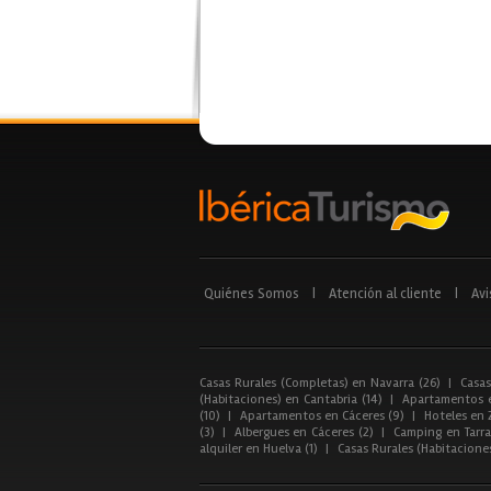
Quiénes Somos
|
Atención al cliente
|
Avi
Casas Rurales (Completas) en Navarra (26)
|
Casas
(Habitaciones) en Cantabria (14)
|
Apartamentos e
(10)
|
Apartamentos en Cáceres (9)
|
Hoteles en 
(3)
|
Albergues en Cáceres (2)
|
Camping en Tarra
alquiler en Huelva (1)
|
Casas Rurales (Habitacione