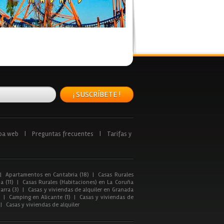
¡ SUSCRÍBETE !
pa web
|
Preguntas frecuentes
|
Tarifas y
|
Apartamentos en Cantabria (18)
|
Casas Rurales
a (11)
|
Casas Rurales (Habitaciones) en La Coruña
arra (3)
|
Casas y viviendas de alquiler en Granada
|
Camping en Alicante (1)
|
Casas y viviendas de
|
Casas y viviendas de alquiler