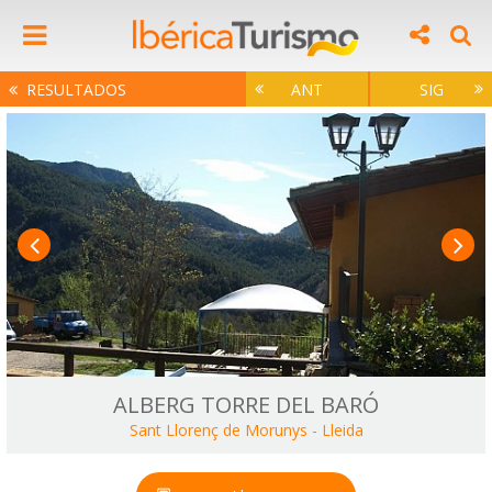
RESULTADOS
ANT
SIG
ALBERG TORRE DEL BARÓ
Sant Llorenç de Morunys
-
Lleida