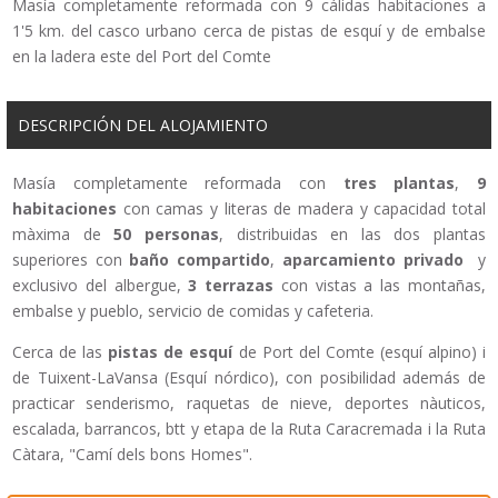
Masía completamente reformada con 9 cálidas habitaciones a
1'5 km. del casco urbano cerca de pistas de esquí y de embalse
en la ladera este del Port del Comte
DESCRIPCIÓN DEL ALOJAMIENTO
Masía completamente reformada con
tres plantas
,
9
habitaciones
con camas y literas de madera y capacidad total
màxima de
50 personas
, distribuidas en las dos plantas
superiores con
baño compartido
,
aparcamiento privado
y
exclusivo del albergue,
3 terrazas
con vistas a las montañas,
embalse y pueblo, servicio de comidas y cafeteria.
Cerca de las
pistas de esquí
de Port del Comte (esquí alpino) i
de Tuixent-LaVansa (Esquí nórdico), con posibilidad además de
practicar senderismo, raquetas de nieve, deportes nàuticos,
escalada, barrancos, btt y etapa de la Ruta Caracremada i la Ruta
Càtara, "Camí dels bons Homes".