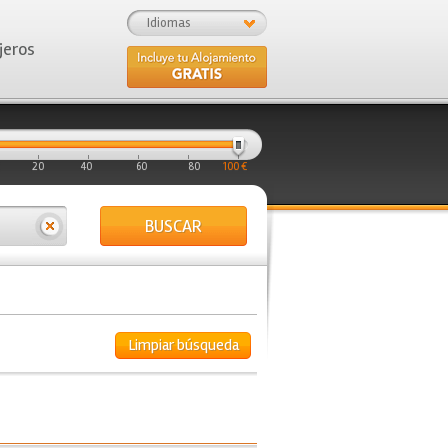
Idiomas
jeros
20
40
60
80
100 €
BUSCAR
Limpiar búsqueda