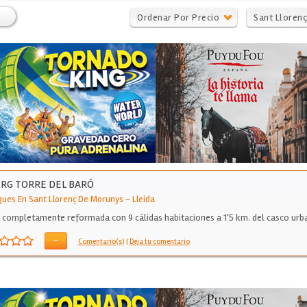
Ordenar Por Precio
Sant Lloren
Morunys
RG TORRE DEL BARÓ
gues En Sant Llorenç De Morunys
-
Lleida
 completamente reformada con 9 cálidas habitaciones a 1'5 km. del casco ur
-
Comentario(s)
|
Deja tu comentario