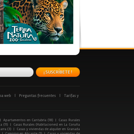
¡ SUSCRÍBETE !
pa web
|
Preguntas frecuentes
|
Tarifas y
|
Apartamentos en Cantabria (18)
|
Casas Rurales
a (11)
|
Casas Rurales (Habitaciones) en La Coruña
arra (3)
|
Casas y viviendas de alquiler en Granada
|
Camping en Alicante (1)
|
Casas y viviendas de