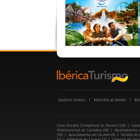
Quiénes Somos
|
Atención al cliente
|
Avi
Casas Rurales (Completas) en Navarra (26)
|
Casas
(Habitaciones) en Cantabria (14)
|
Apartamentos e
(10)
|
Apartamentos en Cáceres (9)
|
Hoteles en 
(3)
|
Albergues en Cáceres (2)
|
Camping en Tarra