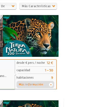
ç De
Más Características
12 €
desde € pers / noche
1 - 50
capacidad
bano…
9
habitaciones
Más información