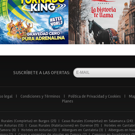
SUSCRÍBETE A LAS OFERTAS:
so legal
|
Condiciones y Términos
|
Política de Privacidad y Cookies
|
Ma
Planes
 Rurales (Completas) en Burgos (25)
|
Casas Rurales (Completas) en Salamanca (24)
n Asturias (13)
|
Casas Rurales (Habitaciones) en Ourense (11)
|
Hoteles en Cantabri
Zamora (6)
|
Hoteles en Asturias (3)
|
Albergues en Cantabria (3)
|
Albergues en Nav
gona (2)
|
Casas y viviendas de alquiler en Zamora (2)
|
Camping en Guadalajara (1)