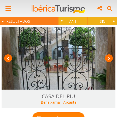
RESULTADOS
ANT
SIG
CASA DEL RIU
Beneixama
-
Alicante