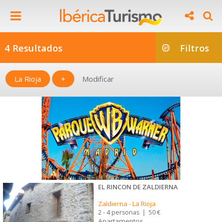
4 Resultados
Filtros
La Rioja
+
Modificar
EL RINCON DE ZALDIERNA
Zaldierna
-
La Rioja
2 - 4 personas
|
50 €
Apartamentos