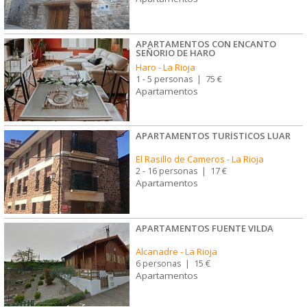
APARTAMENTOS CON ENCANTO
SEÑORIO DE HARO
Haro
-
La Rioja
1 - 5 personas
|
75 €
Apartamentos
APARTAMENTOS TURÍSTICOS LUAR
El Rasillo de Cameros
-
La Rioja
2 - 16 personas
|
17 €
Apartamentos
APARTAMENTOS FUENTE VILDA
Alcanadre
-
La Rioja
6 personas
|
15 €
Apartamentos