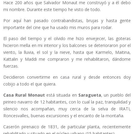
Hace 200 años que Salvador Monaut me construyó y a él debo
mi nombre. Durante este tiempo he visto de todo.
Por aquí han pasado contrabandistas, brujas y hasta gente
importante del cine que ha usado mis muros para rodar.
El paso del tiempo y el olvido me hizo envejecer, las goteras
hicieron mella en mi interior y los balcones se deterioraron por el
viento, la lluvia, el sol y la nieve, hasta que Karmelo, Maitina,
Kattalin y Maddi me compraron y me rehabilitaron, dándome
fuerzas.
Decidieron convertirme en casa rural y desde entonces doy
cobijo a todo el que quiera.
Casa Rural Monaut
está situada en
Saragueta
, un pueblo del
pirineo navarro de 12 habitantes, con lo cual la paz, tranquilidad y
silencio nos acompañan, muy cerca de la selva de IRATI,
Roncesvalles, buenas excursiones y el encanto de la montaña.
Caserón pirenaico de 1831, de particular planta, recientemente
rehabilitado y situado en el núcleo urbano (15 habitantes).