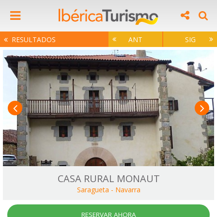
RESULTADOS
ANT
SIG
CASA RURAL MONAUT
Saragueta
-
Navarra
RESERVAR AHORA