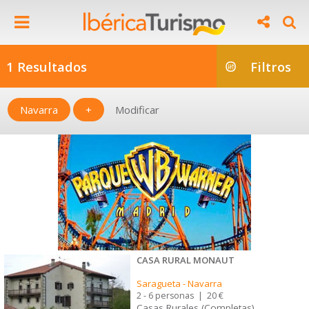
1 Resultados
Filtros
Navarra
+
Modificar
CASA RURAL MONAUT
Saragueta
-
Navarra
2 - 6 personas
|
20 €
Casas Rurales (Completas)