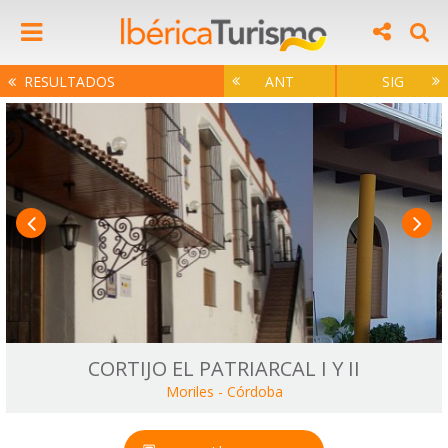
RESULTADOS
ANT
SIG
CORTIJO EL PATRIARCAL I Y II
Moriles
-
Córdoba