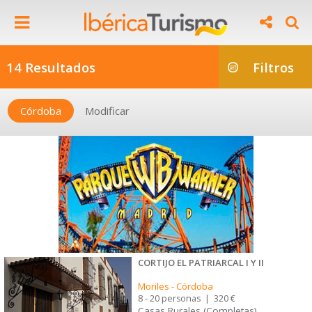
14 Resultados
Filtros
Córdoba
Modificar
CORTIJO EL PATRIARCAL I Y II
Moriles
-
Córdoba
8 - 20 personas
|
320 €
Casas Rurales (Completas)