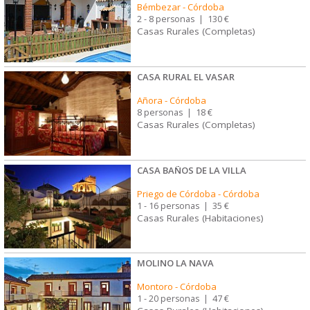
Bémbezar
-
Córdoba
2 - 8 personas
|
130 €
Casas Rurales (Completas)
CASA RURAL EL VASAR
Añora
-
Córdoba
8 personas
|
18 €
Casas Rurales (Completas)
CASA BAÑOS DE LA VILLA
Priego de Córdoba
-
Córdoba
1 - 16 personas
|
35 €
Casas Rurales (Habitaciones)
MOLINO LA NAVA
Montoro
-
Córdoba
1 - 20 personas
|
47 €