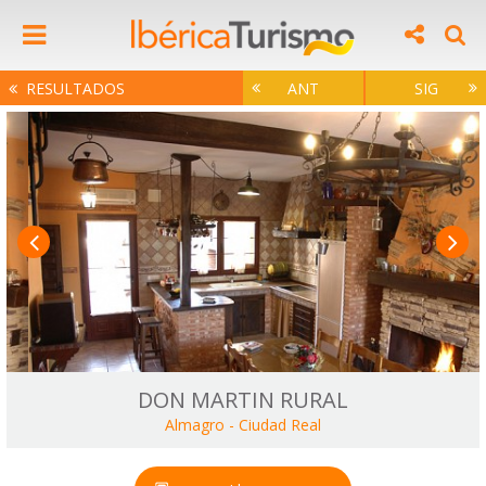
RESULTADOS
ANT
SIG
DON MARTIN RURAL
Almagro
-
Ciudad Real