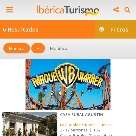
6 Resultados
Filtros
Huesca
+
Modificar
CASA RURAL AGUSTIN
La Puebla de Roda
-
Huesca
2 - 12 personas
|
10 €
Casas Rurales (Completas)