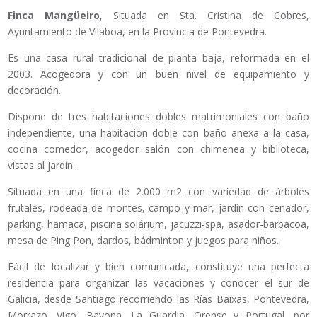
Finca Mangüeiro
, Situada en Sta. Cristina de Cobres,
Ayuntamiento de Vilaboa, en la Provincia de Pontevedra.
Es una casa rural tradicional de planta baja, reformada en el
2003. Acogedora y con un buen nivel de equipamiento y
decoración.
Dispone de tres habitaciones dobles matrimoniales con baño
independiente, una habitación doble con baño anexa a la casa,
cocina comedor, acogedor salón con chimenea y biblioteca,
vistas al jardín.
Situada en una finca de 2.000 m2 con variedad de árboles
frutales, rodeada de montes, campo y mar, jardín con cenador,
parking, hamaca, piscina solárium, jacuzzi-spa, asador-barbacoa,
mesa de Ping Pon, dardos, bádminton y juegos para niños.
Fácil de localizar y bien comunicada, constituye una perfecta
residencia para organizar las vacaciones y conocer el sur de
Galicia, desde Santiago recorriendo las Rías Baixas, Pontevedra,
Morrazo, Vigo, Bayona, La Guardia, Orense y Portugal, por