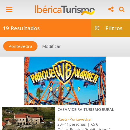
19 Resultados
Filtros
Pontevedra
Modificar
CASA VIDEIRA TURISMO RURAL
Bueu
-
Pontevedra
30 - 41 personas
|
65 €
Casas Rurales (Habitaciones)