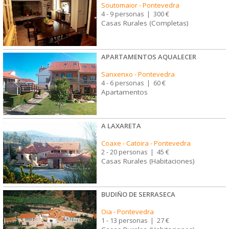
Soutomaior
-
Pontevedra
4 - 9 personas
|
300 €
Casas Rurales (Completas)
APARTAMENTOS AQUALECER
Sanxenxo
-
Pontevedra
4 - 6 personas
|
60 €
Apartamentos
A LAXARETA
Coaxe - Catoira
-
Pontevedra
2 - 20 personas
|
45 €
Casas Rurales (Habitaciones)
BUDIÑO DE SERRASECA
Oia
-
Pontevedra
1 - 13 personas
|
27 €