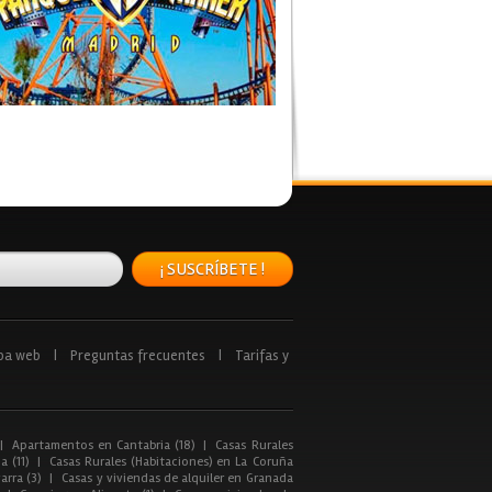
¡ SUSCRÍBETE !
pa web
|
Preguntas frecuentes
|
Tarifas y
|
Apartamentos en Cantabria (18)
|
Casas Rurales
a (11)
|
Casas Rurales (Habitaciones) en La Coruña
arra (3)
|
Casas y viviendas de alquiler en Granada