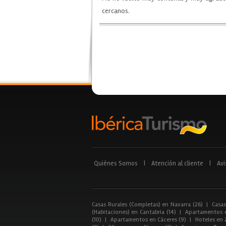
cercanos.
Quiénes Somos
|
Atención al cliente
|
Avi
Casas Rurales (Completas) en Navarra (26)
|
Casas
(Habitaciones) en Cantabria (14)
|
Apartamentos e
(10)
|
Apartamentos en Cáceres (9)
|
Hoteles en 