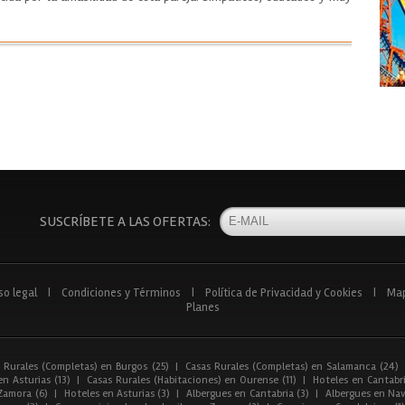
SUSCRÍBETE A LAS OFERTAS:
so legal
|
Condiciones y Términos
|
Política de Privacidad y Cookies
|
Ma
Planes
 Rurales (Completas) en Burgos (25)
|
Casas Rurales (Completas) en Salamanca (24)
n Asturias (13)
|
Casas Rurales (Habitaciones) en Ourense (11)
|
Hoteles en Cantabri
Zamora (6)
|
Hoteles en Asturias (3)
|
Albergues en Cantabria (3)
|
Albergues en Nav