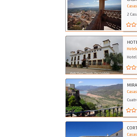
Casas
2 Cas
hast
HOTE
Hotel
Hotel
MIRA
Casas
Cuatr
CORT
Casas