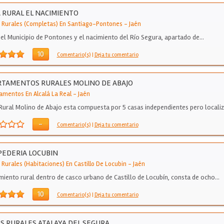
 RURAL EL NACIMIENTO
 Rurales (Completas) En Santiago-Pontones
-
Jaén
 el Municipio de Pontones y el nacimiento del Río Segura, apartado de…
10
Comentario(s)
|
Deja tu comentario
TAMENTOS RURALES MOLINO DE ABAJO
amentos En Alcalá La Real
-
Jaén
Rural Molino de Abajo esta compuesta por 5 casas independientes pero locali
-
Comentario(s)
|
Deja tu comentario
EDERIA LOCUBIN
 Rurales (Habitaciones) En Castillo De Locubin
-
Jaén
miento rural dentro de casco urbano de Castillo de Locubín, consta de ocho…
10
Comentario(s)
|
Deja tu comentario
S RURALES ATALAYA DEL SEGURA