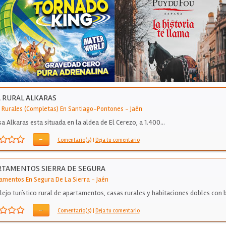
 RURAL ALKARAS
 Rurales (Completas) En Santiago-Pontones
-
Jaén
sa Alkaras esta situada en la aldea de El Cerezo, a 1.400…
-
Comentario(s)
|
Deja tu comentario
TAMENTOS SIERRA DE SEGURA
amentos En Segura De La Sierra
-
Jaén
ejo turístico rural de apartamentos, casas rurales y habitaciones dobles con
-
Comentario(s)
|
Deja tu comentario