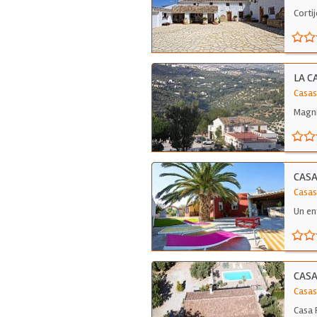
Corti
LA C
Casas
Magni
bosq
CASA
Casas
Un en
CASA
Casas
Casa 