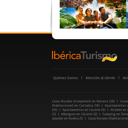
Quiénes Somos
|
Atención al cliente
|
Avi
Casas Rurales (Completas) en Navarra (26)
|
Casas
(Habitaciones) en Cantabria (14)
|
Apartamentos e
(10)
|
Apartamentos en Cáceres (9)
|
Hoteles en 
(3)
|
Albergues en Cáceres (2)
|
Camping en Tarra
alquiler en Huelva (1)
|
Casas Rurales (Habitacione