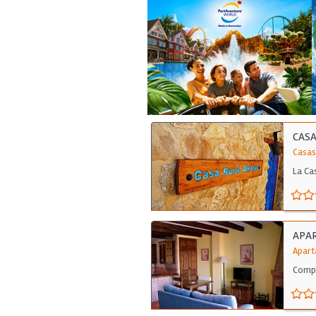
CASA
Casas
La Ca
APAR
Apart
Compl