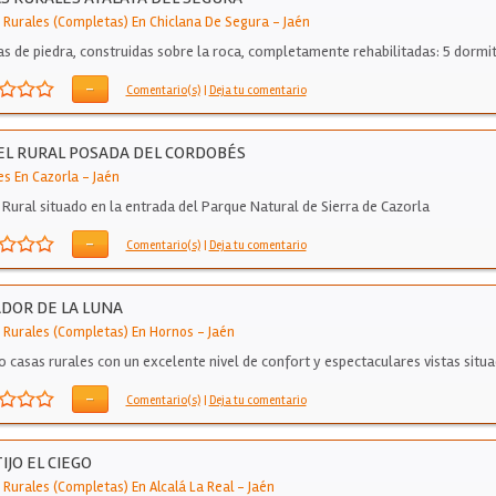
 Rurales (Completas) En Chiclana De Segura
-
Jaén
as de piedra, construidas sobre la roca, completamente rehabilitadas: 5 dormit
a…
-
Comentario(s)
|
Deja tu comentario
L RURAL POSADA DEL CORDOBÉS
es En Cazorla
-
Jaén
 Rural situado en la entrada del Parque Natural de Sierra de Cazorla
-
Comentario(s)
|
Deja tu comentario
DOR DE LA LUNA
 Rurales (Completas) En Hornos
-
Jaén
o casas rurales con un excelente nivel de confort y espectaculares vistas situ
-
Comentario(s)
|
Deja tu comentario
IJO EL CIEGO
 Rurales (Completas) En Alcalá La Real
-
Jaén