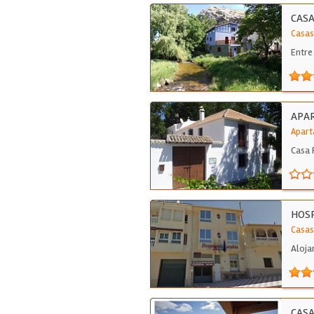
CASA
Casas
Entre
APAR
Apart
Casa 
HOSP
Casas
Aloja
CASA