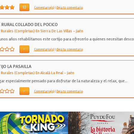
10
Comentario(s)
|
Deja tu comentario
 RURAL COLLADO DEL POCICO
 Rurales (Completas) En Sierra De Las Villas
-
Jaén
unos años rehabilitamos este cortijo para ofrecerlo a quienes necesitan desc
-
Comentario(s)
|
Deja tu comentario
IJO LA PASAILLA
 Rurales (Completas) En Alcalá La Real
-
Jaén
gar especialmente pensado para disfrutar de la naturaleza y el relax, que…
-
Comentario(s)
|
Deja tu comentario