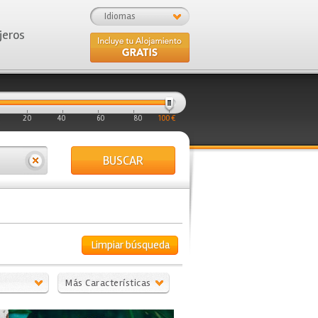
Idiomas
jeros
20
40
60
80
100 €
BUSCAR
Limpiar búsqueda
Más Características