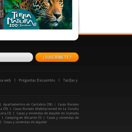
¡ SUSCRÍBETE !
pa web
|
Preguntas frecuentes
|
Tarifas y
|
Apartamentos en Cantabria (18)
|
Casas Rurales
a (11)
|
Casas Rurales (Habitaciones) en La Coruña
arra (3)
|
Casas y viviendas de alquiler en Granada
|
Camping en Alicante (1)
|
Casas y viviendas de
|
Casas y viviendas de alquiler