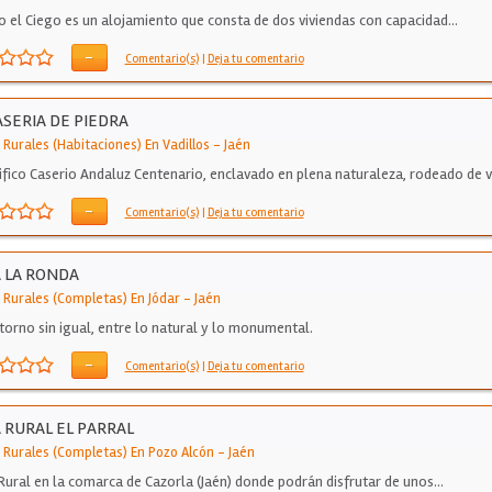
jo el Ciego es un alojamiento que consta de dos viviendas con capacidad…
-
Comentario(s)
|
Deja tu comentario
ASERIA DE PIEDRA
 Rurales (Habitaciones) En Vadillos
-
Jaén
fico Caserio Andaluz Centenario, enclavado en plena naturaleza, rodeado de v
ues de…
-
Comentario(s)
|
Deja tu comentario
 LA RONDA
 Rurales (Completas) En Jódar
-
Jaén
torno sin igual, entre lo natural y lo monumental.
-
Comentario(s)
|
Deja tu comentario
 RURAL EL PARRAL
 Rurales (Completas) En Pozo Alcón
-
Jaén
Rural en la comarca de Cazorla (Jaén) donde podrán disfrutar de unos…