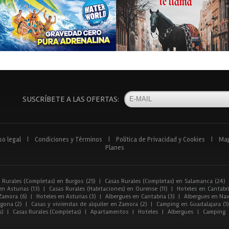
SUSCRÍBETE A LAS OFERTAS:
so legal
|
Condiciones y Términos
|
Política de Privacidad y Cookies
|
Ma
Planes
 Rurales (Completas) en Burgos (25)
|
Casas Rurales (Completas) en Salamanca (24)
n Asturias (13)
|
Casas Rurales (Habitaciones) en Ourense (11)
|
Hoteles en Cantabri
Zamora (6)
|
Hoteles en Asturias (3)
|
Albergues en Cantabria (3)
|
Albergues en Nav
gona (2)
|
Casas y viviendas de alquiler en Zamora (2)
|
Camping en Guadalajara (1)
s)
|
Casas Rurales (Completas)
|
Apartamentos
|
Hoteles
|
Albergues
|
Camping