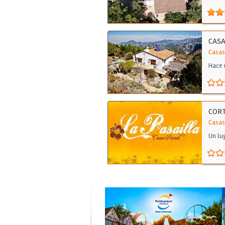
CASA
Casas
Hace 
de…
CORT
Casas
Un lu