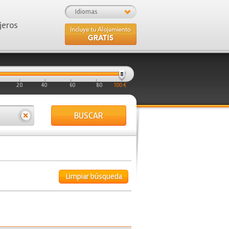
Idiomas
jeros
20
40
60
80
100 €
BUSCAR
Limpiar búsqueda