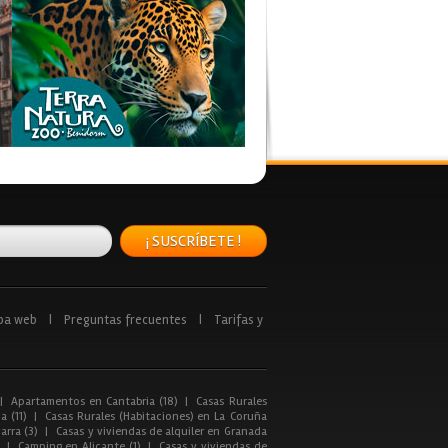
¡ SUSCRÍBETE !
pa web
|
Preguntas frecuentes
|
Tarifas y
|
Apartamentos en Cantabria (18)
|
Casas Rurales
a (11)
|
Casas Rurales (Habitaciones) en La Coruña
arra (3)
|
Casas y viviendas de alquiler en Granada
|
Camping en Alicante (1)
|
Casas y viviendas de