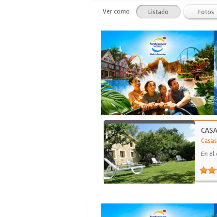
Ver como
Listado
Fotos
CASA
Casas
En el