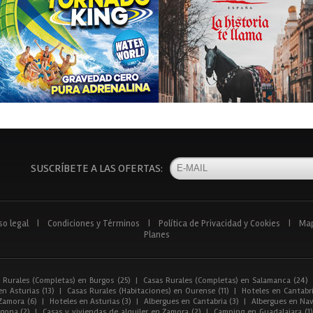
SUSCRÍBETE A LAS OFERTAS:
so legal
|
Condiciones y Términos
|
Política de Privacidad y Cookies
|
Ma
Planes
 Rurales (Completas) en Burgos (25)
|
Casas Rurales (Completas) en Salamanca (24)
n Asturias (13)
|
Casas Rurales (Habitaciones) en Ourense (11)
|
Hoteles en Cantabri
Zamora (6)
|
Hoteles en Asturias (3)
|
Albergues en Cantabria (3)
|
Albergues en Nav
gona (2)
|
Casas y viviendas de alquiler en Zamora (2)
|
Camping en Guadalajara (1)