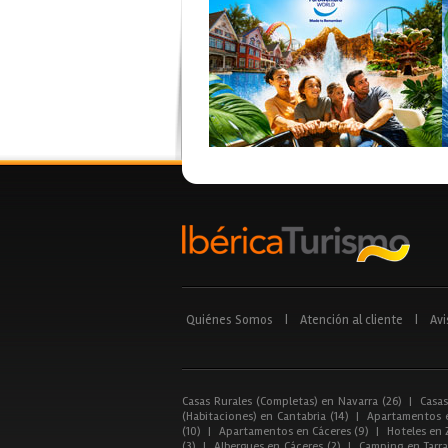
Quiénes Somos
|
Atención al cliente
|
Avi
Casas Rurales (Completas) en Navarra (26)
|
Casas
(Habitaciones) en Cantabria (14)
|
Apartamentos e
(10)
|
Apartamentos en Cáceres (9)
|
Hoteles en 
(3)
|
Albergues en Cáceres (2)
|
Camping en Tarra