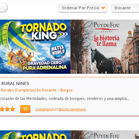
Ordenar Por Precio
Dosante
 RURAL NINES
 Rurales (Completas) En Dosante
-
Burgos
 corazón de las Merindades, rodeada de bosques, senderos y una amplia…
10
Comentario(s)
|
Deja tu comentario