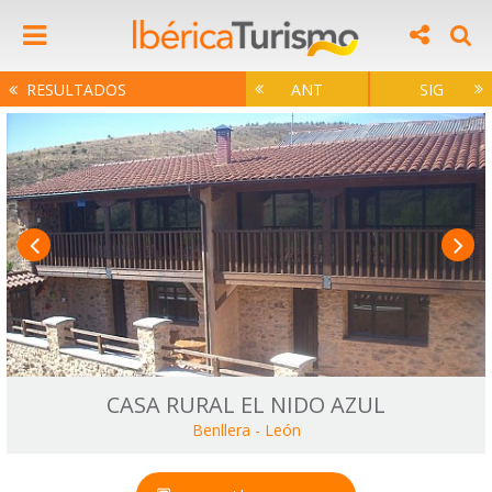
RESULTADOS
ANT
SIG
CASA RURAL EL NIDO AZUL
Benllera
-
León