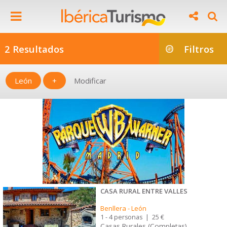
2 Resultados
Filtros
León
+
Modificar
CASA RURAL ENTRE VALLES
Benllera
-
León
1 - 4 personas
|
25 €
Casas Rurales (Completas)