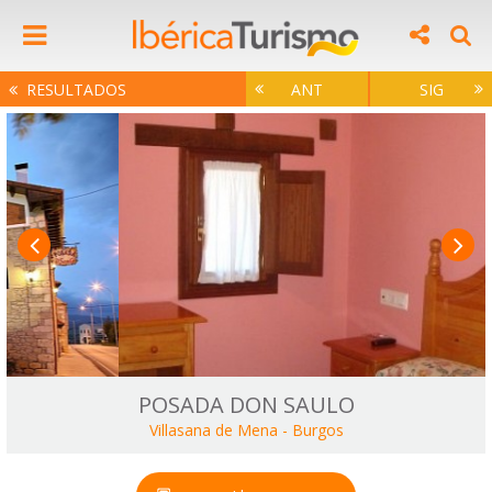
RESULTADOS
ANT
SIG
POSADA DON SAULO
Villasana de Mena
-
Burgos