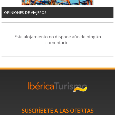
OPINIONES DE VIAJEROS
Este alojamiento no dispone aún de ningún
comentario.
SUSCRÍBETE A LAS OFERTAS