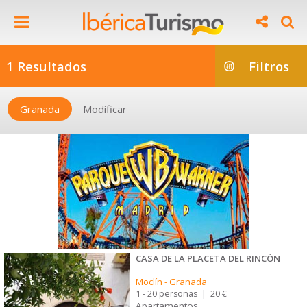
1 Resultados
Filtros
Granada
Modificar
CASA DE LA PLACETA DEL RINCÓN
Moclín
-
Granada
1 - 20 personas
|
20 €
Apartamentos