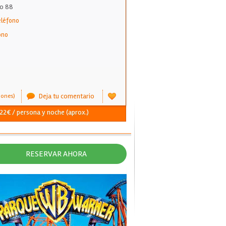
o 88
eléfono
ono
Deja tu comentario
iones)
 22€ / persona y noche (aprox.)
RESERVAR AHORA