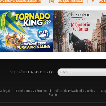
Ver alojamiento en el mapa
Ver fechas libres
Ver 
SUSCRÍBETE A LAS OFERTAS:
so legal
|
Condiciones y Términos
|
Política de Privacidad y Cookies
|
Ma
Planes