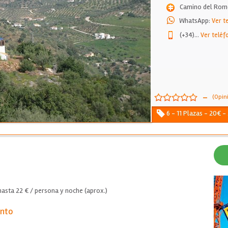
Camino del Rom
WhatsApp:
Ver t
(+34)
...
Ver teléf
-
(Opin
6 - 11 Plazas - 20€ -
asta 22 € / persona y noche (aprox.)
ento