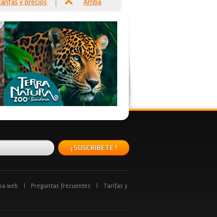
tarifas y precios
Arriba
¡ SUSCRÍBETE !
pa web
|
Preguntas frecuentes
|
Tarifas y