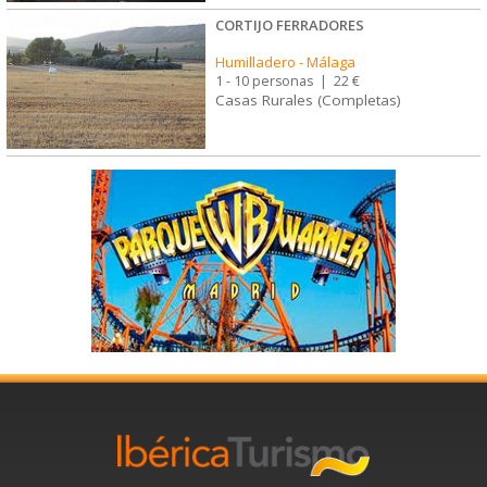
CORTIJO FERRADORES
Humilladero
-
Málaga
1 - 10 personas
|
22 €
Casas Rurales (Completas)