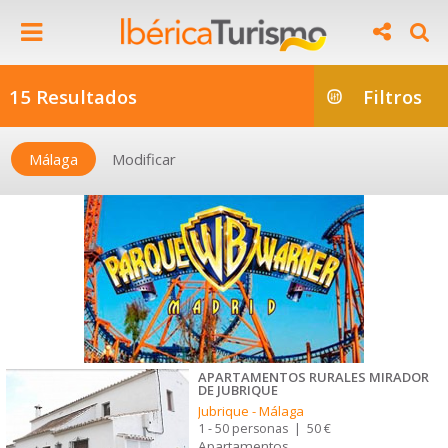
15 Resultados
Filtros
Málaga
Modificar
APARTAMENTOS RURALES MIRADOR
DE JUBRIQUE
Jubrique
-
Málaga
1 - 50 personas
|
50 €
Apartamentos