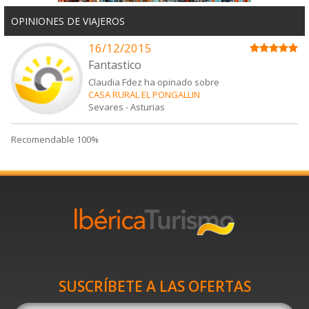
OPINIONES DE VIAJEROS
16/12/2015
Fantastico
Claudia Fdez ha opinado sobre
CASA RURAL EL PONGALLIN
Sevares
-
Asturias
Recomendable 100%
SUSCRÍBETE A LAS OFERTAS