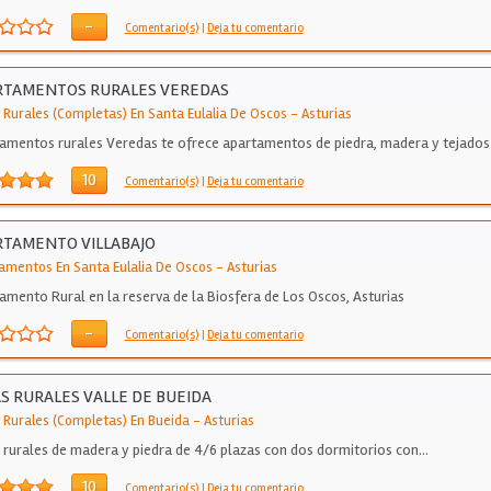
-
Comentario(s)
|
Deja tu comentario
RTAMENTOS RURALES VEREDAS
 Rurales (Completas) En Santa Eulalia De Oscos
-
Asturias
amentos rurales Veredas te ofrece apartamentos de piedra, madera y tejados
ra…
10
Comentario(s)
|
Deja tu comentario
TAMENTO VILLABAJO
amentos En Santa Eulalia De Oscos
-
Asturias
amento Rural en la reserva de la Biosfera de Los Oscos, Asturias
-
Comentario(s)
|
Deja tu comentario
S RURALES VALLE DE BUEIDA
 Rurales (Completas) En Bueida
-
Asturias
 rurales de madera y piedra de 4/6 plazas con dos dormitorios con…
10
Comentario(s)
|
Deja tu comentario