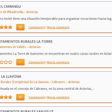
EL CAMANGU
es En Ribadesella
-
Asturias
ro hotel tiene una situación inmejorable para organizar excursiones hacia lug
 Lastres,…
10
Comentario(s)
|
Deja tu comentario
RTAMENTOS RURALES LA TORRE
amentos En Valdés
-
Asturias
amentos La Torre de Gamones se encuentran en cuatro casas rurales en Astur
-
Comentario(s)
|
Deja tu comentario
 LA LLAVONA
 Rurales (Completas) En La Llavona - Cabranes
-
Asturias
situada en el concejo de Cabranes, en la zona central de Asturias,…
10
Comentario(s)
|
Deja tu comentario
TAMENTOS RURALES SAN FELIZ