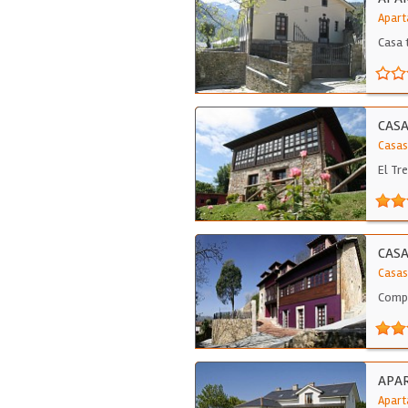
Apart
Casa 
CASA
Casas
El Tr
CASA
Casas
Compl
APA
Apart