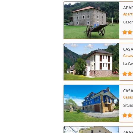
APA
Apart
Cason
CASA
Casas
La Ca
CASA
Casas
Situa
APA