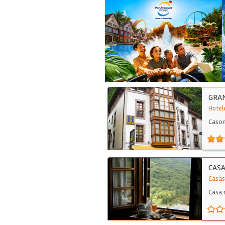
GRAN
Hotel
Cason
hast
CASA
Casas
Casa 