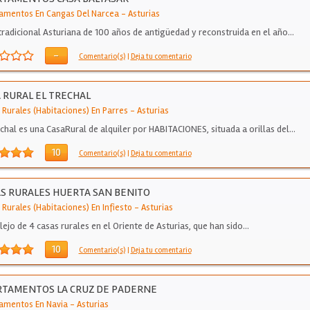
amentos En Cangas Del Narcea
-
Asturias
tradicional Asturiana de 100 años de antigüedad y reconstruida en el año…
-
Comentario(s)
|
Deja tu comentario
 RURAL EL TRECHAL
 Rurales (Habitaciones) En Parres
-
Asturias
echal es una CasaRural de alquiler por HABITACIONES, situada a orillas del…
10
Comentario(s)
|
Deja tu comentario
S RURALES HUERTA SAN BENITO
 Rurales (Habitaciones) En Infiesto
-
Asturias
ejo de 4 casas rurales en el Oriente de Asturias, que han sido…
10
Comentario(s)
|
Deja tu comentario
RTAMENTOS LA CRUZ DE PADERNE
amentos En Navia
-
Asturias