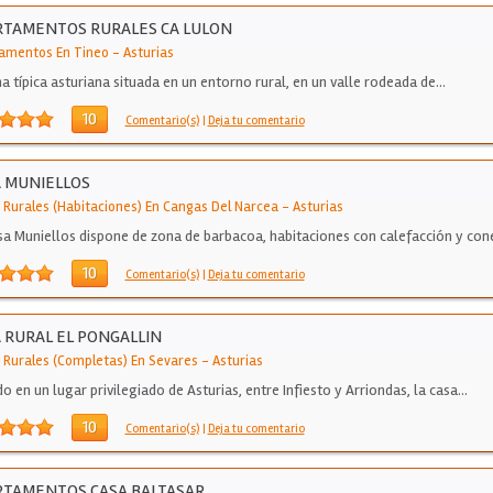
RTAMENTOS RURALES CA LULON
amentos En Tineo
-
Asturias
a típica asturiana situada en un entorno rural, en un valle rodeada de…
10
Comentario(s)
|
Deja tu comentario
 MUNIELLOS
 Rurales (Habitaciones) En Cangas Del Narcea
-
Asturias
sa Muniellos dispone de zona de barbacoa, habitaciones con calefacción y co
10
Comentario(s)
|
Deja tu comentario
 RURAL EL PONGALLIN
 Rurales (Completas) En Sevares
-
Asturias
do en un lugar privilegiado de Asturias, entre Infiesto y Arriondas, la casa…
10
Comentario(s)
|
Deja tu comentario
RTAMENTOS CASA BALTASAR