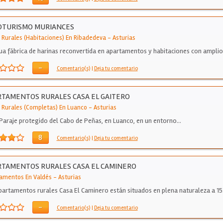
OTURISMO MURIANCES
 Rurales (Habitaciones) En Ribadedeva
-
Asturias
ua fábrica de harinas reconvertida en apartamentos y habitaciones con amplio
es comunes,…
-
Comentario(s)
|
Deja tu comentario
TAMENTOS RURALES CASA EL GAITERO
 Rurales (Completas) En Luanco
-
Asturias
 Paraje protegido del Cabo de Peñas, en Luanco, en un entorno…
8
Comentario(s)
|
Deja tu comentario
TAMENTOS RURALES CASA EL CAMINERO
amentos En Valdés
-
Asturias
partamentos rurales Casa El Caminero están situados en plena naturaleza a 1
-
Comentario(s)
|
Deja tu comentario