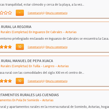
scas tranquilidad, estar cómodo y cerca de la playa, a la vez…
-
Comentario(s)
|
Deja tu comentario
 RURAL LA REGORIA
 Rurales (Completas) En Inguanzo De Cabrales
-
Asturias
 entorno privilegiado enclavado en Inguanzo de Cabrales se encuentra la Casa
10
Comentario(s)
|
Deja tu comentario
 RURAL MANUEL DE PEPA XUACA
 Rurales (Completas) En Tuilla - Langreo
-
Asturias
asa rural con las comodidades del siglo XXI en el centro de…
10
Comentario(s)
|
Deja tu comentario
TAMENTOS RURALES LAS CUENDIAS
amentos En Pola De Somiedo
-
Asturias
rural y apartamentos rurales en la reserva natural de Somiedo, Asturias, hoga