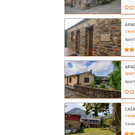
APA
Casas
Apart
pizar
APAR
Apart
Apart
CASA
Casas
Casas