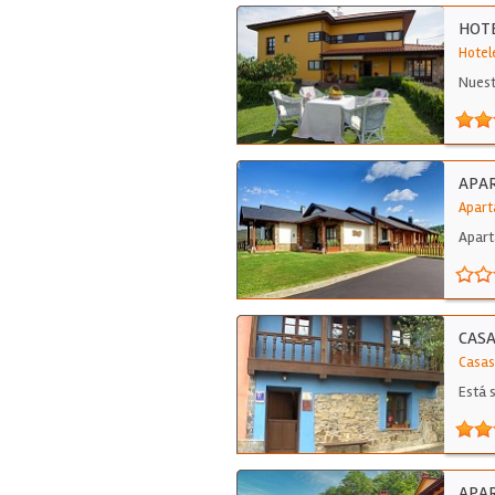
HOT
Hotel
Nuest
como:
APA
Apart
Apart
CASA
Casas
Está 
APAR