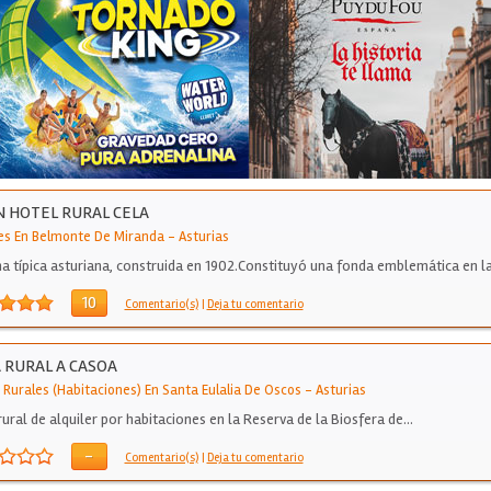
 HOTEL RURAL CELA
es En Belmonte De Miranda
-
Asturias
a típica asturiana, construida en 1902.Constituyó una fonda emblemática en l
a…
10
Comentario(s)
|
Deja tu comentario
 RURAL A CASOA
 Rurales (Habitaciones) En Santa Eulalia De Oscos
-
Asturias
rural de alquiler por habitaciones en la Reserva de la Biosfera de…
-
Comentario(s)
|
Deja tu comentario