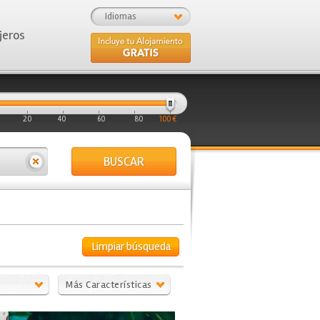
Idiomas
jeros
20
40
60
80
100 €
BUSCAR
Limpiar búsqueda
Más Características