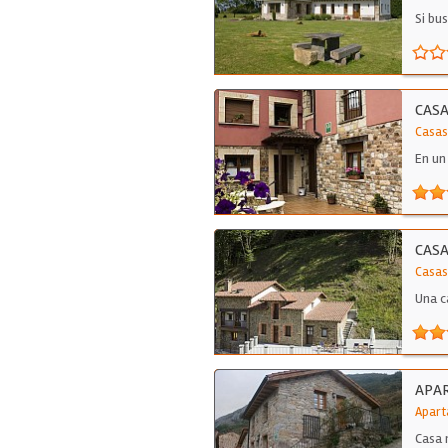
Si bu
CASA
Casas
En un
CASA
Casas
Una c
APAR
Apart
Casa 