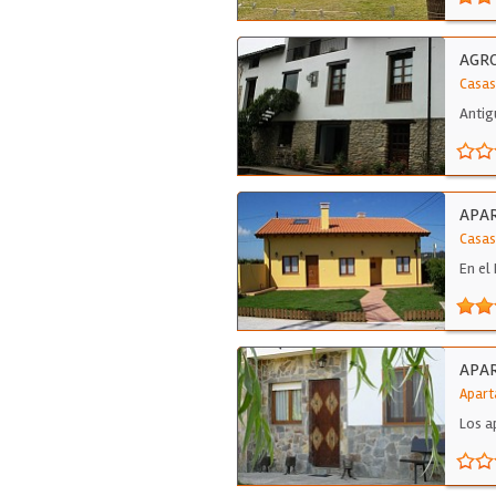
AGR
Casas
Antig
salon
APAR
Casas
En el
APAR
Apart
Los a