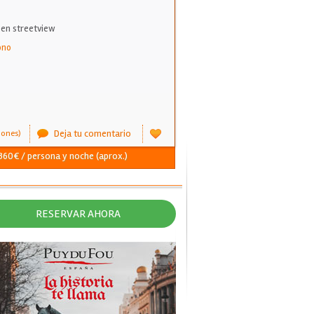
 en streetview
ono
Deja tu comentario
iones)
 360€ / persona y noche (aprox.)
RESERVAR AHORA