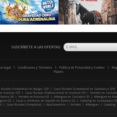
SUSCRÍBETE A LAS OFERTAS:
so legal
|
Condiciones y Términos
|
Política de Privacidad y Cookies
|
Ma
Planes
 Rurales (Completas) en Burgos (25)
|
Casas Rurales (Completas) en Salamanca (24)
n Asturias (13)
|
Casas Rurales (Habitaciones) en Ourense (11)
|
Hoteles en Cantabri
Zamora (6)
|
Hoteles en Asturias (3)
|
Albergues en Cantabria (3)
|
Albergues en Nav
gona (2)
|
Casas y viviendas de alquiler en Zamora (2)
|
Camping en Guadalajara (1)
s)
|
Casas Rurales (Completas)
|
Apartamentos
|
Hoteles
|
Albergues
|
Camping