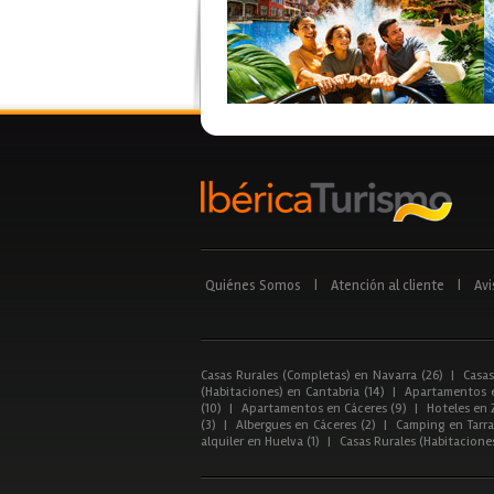
Quiénes Somos
|
Atención al cliente
|
Avi
Casas Rurales (Completas) en Navarra (26)
|
Casas
(Habitaciones) en Cantabria (14)
|
Apartamentos e
(10)
|
Apartamentos en Cáceres (9)
|
Hoteles en 
(3)
|
Albergues en Cáceres (2)
|
Camping en Tarra
alquiler en Huelva (1)
|
Casas Rurales (Habitacione