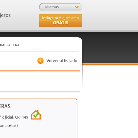
Idiomas
jeros
RAL LAS ERAS
Volver al listado
ERAS
º oficial: CRT149
Completas)