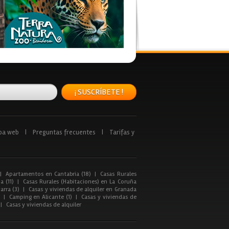
¡ SUSCRÍBETE !
pa web
|
Preguntas frecuentes
|
Tarifas y
|
Apartamentos en Cantabria (18)
|
Casas Rurales
a (11)
|
Casas Rurales (Habitaciones) en La Coruña
arra (3)
|
Casas y viviendas de alquiler en Granada
|
Camping en Alicante (1)
|
Casas y viviendas de
|
Casas y viviendas de alquiler