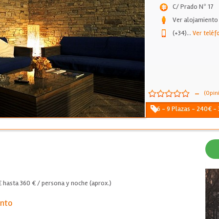
C/ Prado Nº 17
Ver alojamiento
(+34)
...
Ver teléf
-
(Opin
6 - 9 Plazas - 240€ -
hasta 360 € / persona y noche (aprox.)
ento