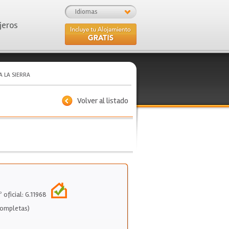
Idiomas
jeros
A LA SIERRA
Volver al listado
 oficial: G.11968
Completas)