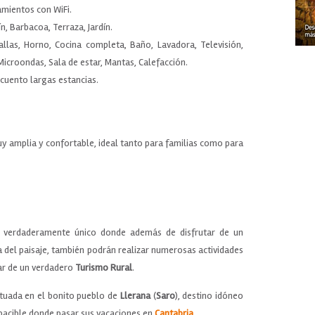
amientos con WiFi.
n, Barbacoa, Terraza, Jardín.
oallas, Horno, Cocina completa, Baño, Lavadora, Televisión,
croondas, Sala de estar, Mantas, Calefacción.
escuento largas estancias.
muy amplia y confortable, ideal tanto para familias como para
 verdaderamente único donde además de disfrutar de un
a del paisaje, también podrán realizar numerosas actividades
tar de un verdadero
Turismo Rural
.
tuada en el bonito pueblo de
Llerana
(
Saro
), destino idóneo
apacible donde pasar sus vacaciones en
Cantabria
.