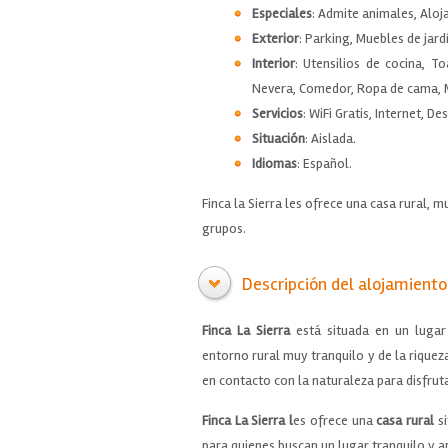
Especiales
: Admite animales, Aloj
Exterior
: Parking, Muebles de jardí
Interior
: Utensilios de cocina, T
Nevera, Comedor, Ropa de cama, Mi
Servicios
: WiFi Gratis, Internet, D
Situación
: Aislada.
Idiomas
: Español.
Finca la Sierra les ofrece una casa rural, 
grupos.
Descripción del alojamiento
Finca La Sierra
está situada en un lugar
entorno rural muy tranquilo y de la riquez
en contacto con la naturaleza para disfru
Finca La Sierra l
es ofrece una
casa rural
si
para quienes buscan un lugar tranquilo y 