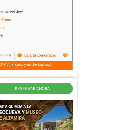
 en streetview
eléfono
ono
eb
Deja tu comentario
niones)
- 23€ / persona y noche (aprox.)
RESERVAR AHORA