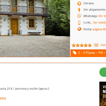
Llerana
Ver alojamiento
WhatsApp:
Ver t
(+34)
...
Ver teléf
Visitar
página W
10
(Opi
2 - 11 Plazas - 17€ 
asta 23 € / persona y noche (aprox.)
ento