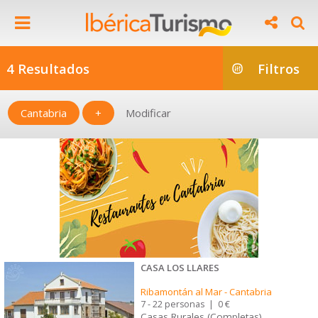
4 Resultados
Filtros
Cantabria
+
Modificar
CASA LOS LLARES
Ribamontán al Mar
-
Cantabria
7 - 22 personas
|
0 €
Casas Rurales (Completas)