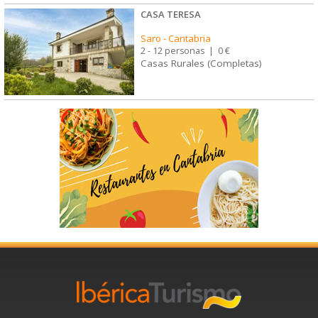
CASA TERESA
Saro
-
Cantabria
2 - 12 personas
|
0 €
Casas Rurales (Completas)