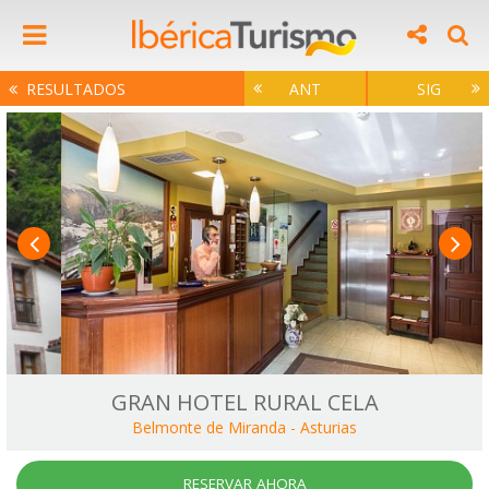
RESULTADOS
ANT
SIG
GRAN HOTEL RURAL CELA
Belmonte de Miranda
-
Asturias
RESERVAR AHORA