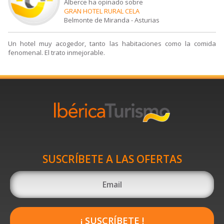
Alberce ha opinado sobre
GRAN HOTEL RURAL CELA
Belmonte de Miranda
-
Asturias
Un hotel muy acogedor, tanto las habitaciones como la comida
fenomenal. El trato inmejorable.
SUSCRÍBETE A LAS OFERTAS
¡ SUSCRÍBETE !