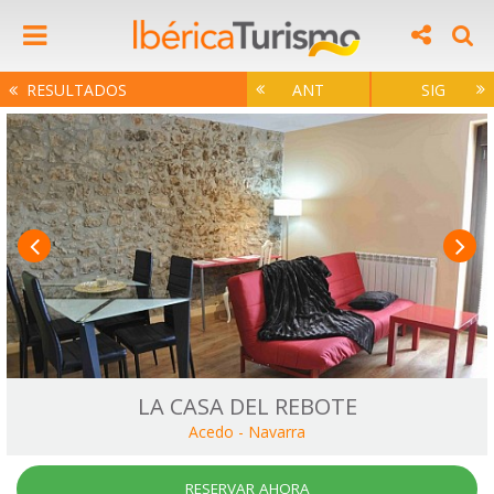
RESULTADOS
ANT
SIG
LA CASA DEL REBOTE
Acedo
-
Navarra
RESERVAR AHORA