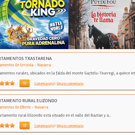
RTAMENTOS TXASTARENA
amentos En Urrizola
-
Navarra
amentos rurales, ubicados en la falda del monte Gaztelu-Txurregi, a quince m
10
Comentario(s)
|
Deja tu comentario
RTAMENTO RURAL ELIZONDO
amentos En Elbete
-
Navarra
artamento rural Elizondo está situado en el valle del Baztan y a…
10
Comentario(s)
|
Deja tu comentario