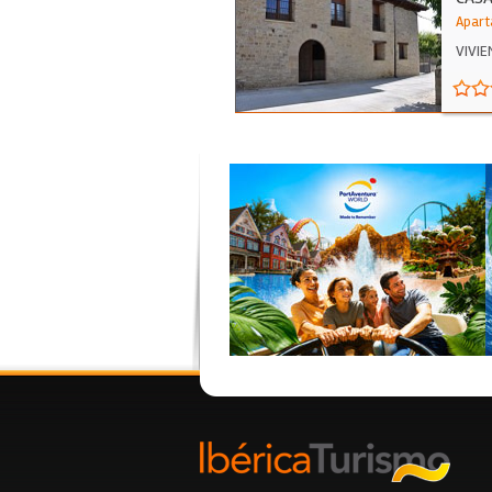
Apart
VIVI
AL P