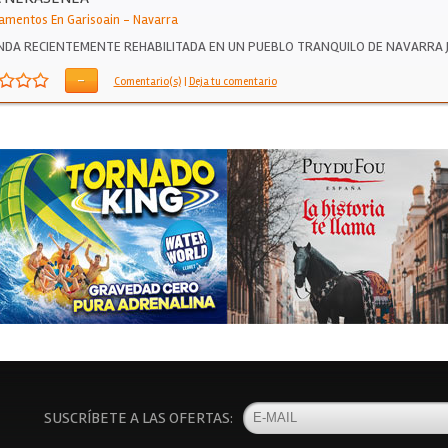
amentos En Garisoain
-
Navarra
ENDA RECIENTEMENTE REHABILITADA EN UN PUEBLO TRANQUILO DE NAVARRA
ANTANO DE…
-
Comentario(s)
|
Deja tu comentario
SUSCRÍBETE A LAS OFERTAS: