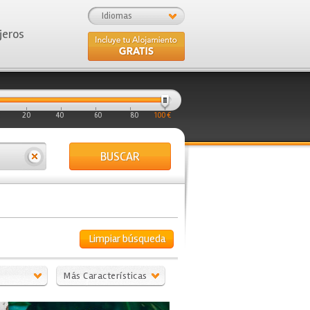
Idiomas
jeros
20
40
60
80
100 €
BUSCAR
Limpiar búsqueda
Más Características