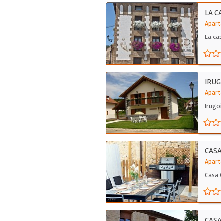
LA C
Apart
La ca
IRU
Apart
Irugo
CASA
Apart
Casa 
CAS