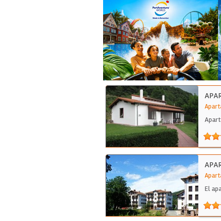
APA
Apart
Apart
de…
APA
Apart
El ap