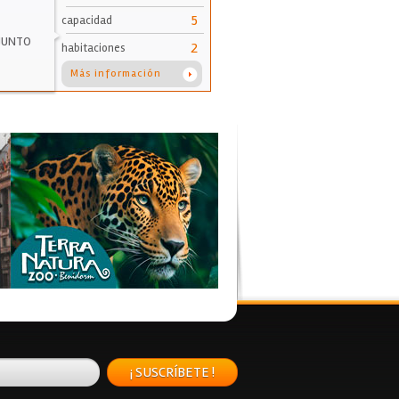
5
capacidad
 JUNTO
2
habitaciones
Más información
¡ SUSCRÍBETE !