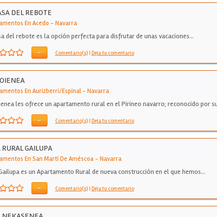
ASA DEL REBOTE
amentos En Acedo
-
Navarra
sa del rebote es la opción perfecta para disfrutar de unas vacaciones…
-
Comentario(s)
|
Deja tu comentario
GOIENEA
amentos En Aurizberri/espinal
-
Navarra
ienea les ofrece un apartamento rural en el Pirineo navarro; reconocido por s
-
Comentario(s)
|
Deja tu comentario
 RURAL GAILUPA
amentos En San Martí De Améscoa
-
Navarra
Gailupa es un Apartamento Rural de nueva construcción en el que hemos…
-
Comentario(s)
|
Deja tu comentario
A NEKASENEA