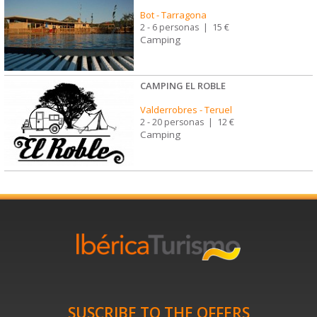
Bot
-
Tarragona
2 - 6 personas
|
15 €
Camping
CAMPING EL ROBLE
Valderrobres
-
Teruel
2 - 20 personas
|
12 €
Camping
SUSCRIBE TO THE OFFERS