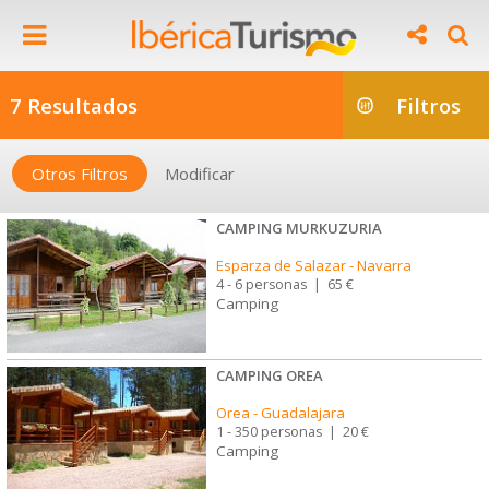
7 Resultados
Filtros
Otros Filtros
Modificar
CAMPING MURKUZURIA
Esparza de Salazar
-
Navarra
4 - 6 personas
|
65 €
Camping
CAMPING OREA
Orea
-
Guadalajara
1 - 350 personas
|
20 €
Camping