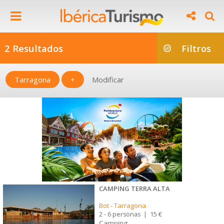
2 Resultados
Filtros
Tarragona
+
Modificar
CAMPING TERRA ALTA
Bot
-
Tarragona
2 - 6 personas
|
15 €
Camping