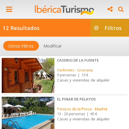
12 Resultados
Filtros
Otros Filtros
Modificar
CASERIO DE LA FUENTE
Deifontes
-
Granada
0 personas
|
13 €
Casas y viviendas de alquiler
EL PINAR DE PELAYOS
Pelayos de la Presa
-
Madrid
13 - 20 personas
|
65 €
Casas y viviendas de alquiler