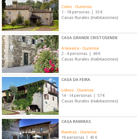
Coles
-
Ourense
1 - 18 personas
|
33 €
Casas Rurales (Habitaciones)
CASA GRANDE CRISTOSENDE
A teixeira
-
Ourense
2 - 4 personas
|
49 €
Casas Rurales (Habitaciones)
CASA DA FEIRA
Lobios
-
Ourense
14 - 14 personas
|
57 €
Casas Rurales (Habitaciones)
CASA RAMIRAS
Ramiras
-
Ourense
16 personas
|
45 €