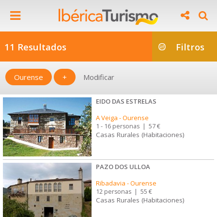
11 Resultados
Filtros
Ourense
+
Modificar
EIDO DAS ESTRELAS
A Veiga
-
Ourense
1 - 16 personas
|
57 €
Casas Rurales (Habitaciones)
PAZO DOS ULLOA
Ribadavia
-
Ourense
12 personas
|
55 €
Casas Rurales (Habitaciones)