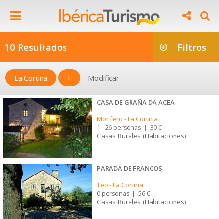
10 Resultados
Filtros
La Coruña
+
Modificar
CASA DE GRAÑA DA ACEA
Monfero
-
La Coruña
1 - 26 personas
|
30 €
Casas Rurales (Habitaciones)
PARADA DE FRANCOS
Teo
-
La Coruña
0 personas
|
56 €
Casas Rurales (Habitaciones)