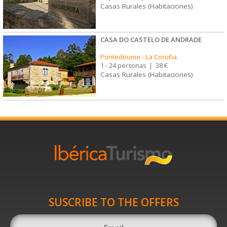
Casas Rurales (Habitaciones)
CASA DO CASTELO DE ANDRADE
Pontedeume
-
La Coruña
1 - 24 personas
|
38 €
Casas Rurales (Habitaciones)
SUSCRIBE TO THE OFFERS