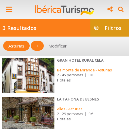
3 Resultados
Filtros
Asturias
+
Modificar
GRAN HOTEL RURAL CELA
Belmonte de Miranda
-
Asturias
2 - 45 personas
|
0 €
Hoteles
LA TAHONA DE BESNES
Alles
-
Asturias
2 - 29 personas
|
0 €
Hoteles