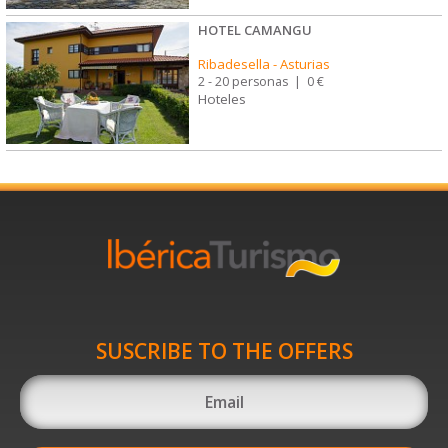
HOTEL CAMANGU
Ribadesella
-
Asturias
2 - 20 personas
|
0 €
Hoteles
SUSCRIBE TO THE OFFERS